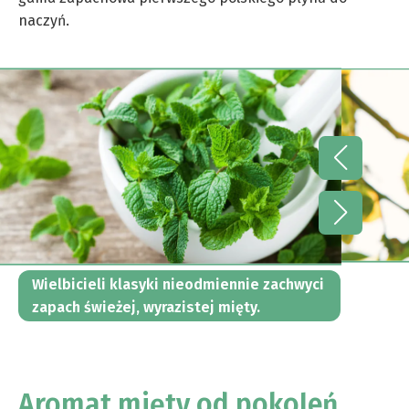
naczyń.
Wielbicieli klasyki nieodmiennie zachwyci
zapach świeżej, wyrazistej mięty.
Aromat mięty od pokoleń