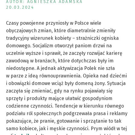
AUTOR: AGNIESZKA ADAMSKA
20.03.2024
Czasy powojenne przyniosły w Polsce wiele
obyczajowych zmian, które diametralnie zmieniły
tradycyjny wizerunek kobiety – strażniczki ogniska
domowego. Socjalizm otworzył paniom drzwi na
uczelnie wyższe i sprawił, że zaczęły rozwijać karierę
zawodową w branżach, które dotychczas były im
niedostępne. A jednak aktywizacja Polek nie szła
w parze z ideą równouprawnienia. Opieka nad dziećmi
i obowiązki domowe wciąż były domeną żony. Sytuacja
zaczęła się zmieniać, gdy na rynku pojawiały się
sprzęty i produkty mające ułatwić gospodyniom
codzienne czynności. Tendencje w kierunku równego
podziału ról społecznych podgrzewała prasa i reklamy
pokazujące, że pranie, gotowanie i sprzątanie to tak
samo kobiece, jak i męskie czynności. Prym wiódł w tej