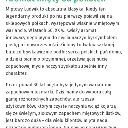
Miętowy Ludwik to absolutna klasyka. Kiedy ten
legendarny produkt po raz pierwszy pojawił się na
sklepowych półkach, występował właśnie w miętowym
wariancie. W latach 60. XX w. świeży aromat
innowacyjnego płynu do mycia naczyń był symbolem
postępu i nowoczesności. Zielony Ludwik w szklanej
butelce błyskawicznie podbił serca polskich pań domu,
a dzięki pianie o przyjemnej, orzeźwiającej nucie
zapachowej mycie naczyń zyskało zupełnie inny
charakter.
Przez ponad 30 lat mięta była jedynym wariantem
zapachowym tej marki. Dziś mamy do wyboru całą
gamę różnorodnych zapachów, ale rzesza
użytkowników, którym czyste naczynia wciąż kojarzą
się ze świeżym, ziołowym zapachem miętowych listków,
jest bardzo duża - dla wielu klientów mięta nadal
pozostaje numerem jeden. Na pewno pomaga w tym