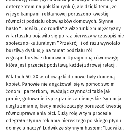
detergentem na polskim rynku), ale dzięki temu, że
w jego kampanii reklamowej poruszono kwestię
równości podziału obowiązków domowych. Słynne
hasło "Ludwiku, do rondla" z wizerunkiem mężczyzny
w fartuszku pojawiło się po raz pierwszy w czasopiśmie
społeczno-kulturalnym "Przekrój" i od razu wywołało
burzliwą dyskusję na temat podziału ról
w gospodarstwie domowym. Upragnioną równowagę,
która jest przecież podstawą każdej zdrowej relacji.
W latach 60. XX w. obowiązki domowe były domeną
kobiet. Panowie nie angażowali się w pomoc swoim
żonom i parterkom, uważając czynności takie jak
pranie, gotowanie i sprzątanie za niemęskie. Sytuacja
uległa zmianie, kiedy media zaczęły poruszać kwestię
równouprawnienia płci. Dużą rolę w tym procesie
odegrała słynna reklama pierwszego polskiego płynu
do mycia naczyń Ludwik ze słynnym hasłem: "Ludwiku,