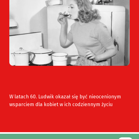
W latach 60. Ludwik okazał się być nieocenionym
wsparciem dla kobiet w ich codziennym życiu