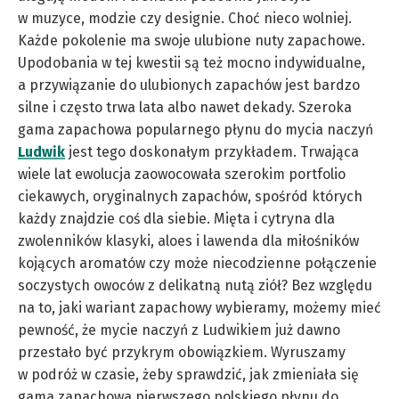
w muzyce, modzie czy designie. Choć nieco wolniej.
Każde pokolenie ma swoje ulubione nuty zapachowe.
Upodobania w tej kwestii są też mocno indywidualne,
a przywiązanie do ulubionych zapachów jest bardzo
silne i często trwa lata albo nawet dekady. Szeroka
gama zapachowa popularnego płynu do mycia naczyń
Ludwik
jest tego doskonałym przykładem. Trwająca
wiele lat ewolucja zaowocowała szerokim portfolio
ciekawych, oryginalnych zapachów, spośród których
każdy znajdzie coś dla siebie. Mięta i cytryna dla
zwolenników klasyki, aloes i lawenda dla miłośników
kojących aromatów czy może niecodzienne połączenie
soczystych owoców z delikatną nutą ziół? Bez względu
na to, jaki wariant zapachowy wybieramy, możemy mieć
pewność, że mycie naczyń z Ludwikiem już dawno
przestało być przykrym obowiązkiem. Wyruszamy
w podróż w czasie, żeby sprawdzić, jak zmieniała się
gama zapachowa pierwszego polskiego płynu do