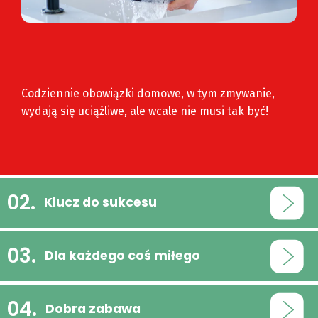
Codziennie obowiązki domowe, w tym zmywanie,
wydają się uciążliwe, ale wcale nie musi tak być!
Klucz do sukcesu
Dla każdego coś miłego
Dobra zabawa