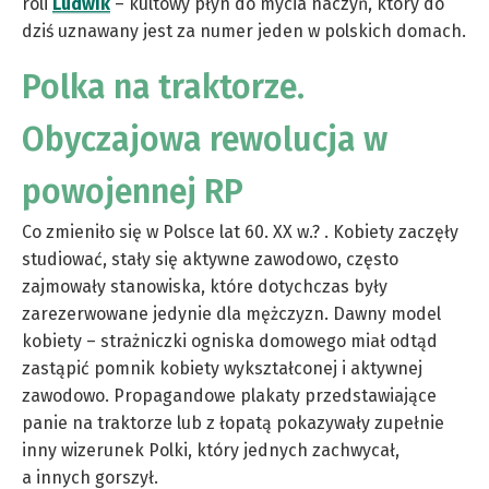
roli
Ludwik
– kultowy płyn do mycia naczyń, który do
dziś uznawany jest za numer jeden w polskich domach.
Polka na traktorze.
Obyczajowa rewolucja w
powojennej RP
Co zmieniło się w Polsce lat 60. XX w.? . Kobiety zaczęły
studiować, stały się aktywne zawodowo, często
zajmowały stanowiska, które dotychczas były
zarezerwowane jedynie dla mężczyzn. Dawny model
kobiety – strażniczki ogniska domowego miał odtąd
zastąpić pomnik kobiety wykształconej i aktywnej
zawodowo. Propagandowe plakaty przedstawiające
panie na traktorze lub z łopatą pokazywały zupełnie
inny wizerunek Polki, który jednych zachwycał,
a innych gorszył.