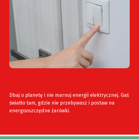
Dbaj o planetę i nie marnuj energii elektrycznej. Gaś
światło tam, gdzie nie przebywasz i postaw na
energooszczędne żarówki.